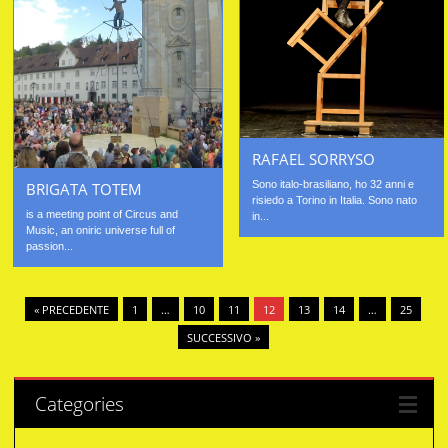
RAFAEL SORRYSO
Sono italo-brasiliano, ho 32 anni e
BRIGATA TOTEM
risiedo a Torino in Italia. Sono nato
is a meeting point of Circus and
in...
Music, an oniric universe full of
passion...
« PRECEDENTE
1
…
10
11
12
13
14
…
25
SUCCESSIVO »
Categories