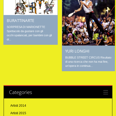
BURATTINARTE
SORPRESA DI MARIONETTE
Spettacolo da gustare con gli
occhi spalancati, per bambini con gli
di...
YURI LONGHI
BUBBLE STREET CIRCUS Risultato
di una ricerca che non ha mai fine,
un’opera in continua...
Categories
Artisti 2014
Artisti 2015