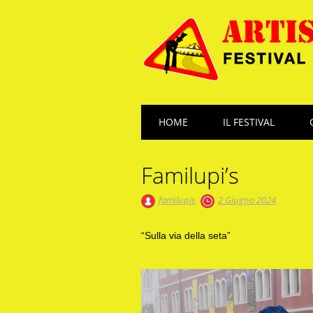
Main menu
Skip
HOME
IL FESTIVAL
to
content
Familupi’s
familupis
2 Giugno 2024
“Sulla via della seta”