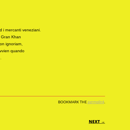
 ed i mercanti veneziani.
el Gran Khan
non ignoriam,
avvien quando
.
BOOKMARK THE
permalink
.
ON
NEXT →