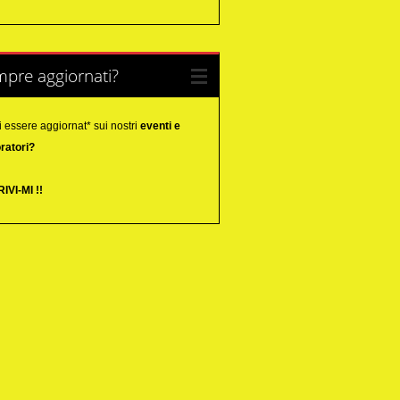
pre aggiornati?
 essere aggiornat* sui nostri
eventi e
ratori?
IVI-MI !!