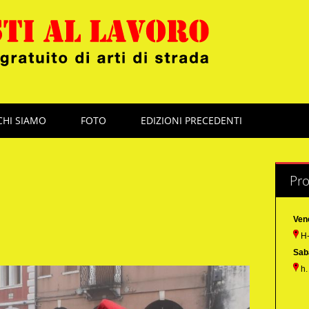
CHI SIAMO
FOTO
EDIZIONI PRECEDENTI
Pr
Ven
H-
Sab
h.