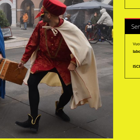
Sem
Vuoi
labo
ISCR