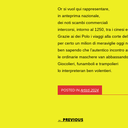
Or si vuol qui rappresentare,
in anteprima nazionale,
dei noti scambi commerciali
intercorsi, intorno al 1250, tra i cinesi
Grazie ai dei Polo i viaggi alla corte d
per certo un milion di meraviglie oggi 
ben sapendo che l’autentico incontro 
le ordinarie maschere van abbassando
Giocolieri, funamboli e trampolieri
lo interpreteran ben volentieri.
POSTED IN
Artisti 2024
POST NAVIGATI
← PREVIOUS