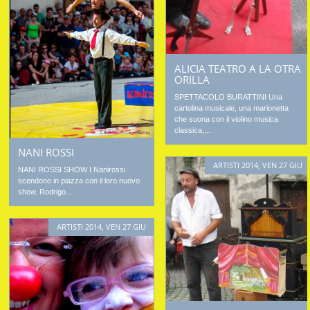
ALICIA TEATRO A LA OTRA
ORILLA
SPETTACOLO BURATTINI Una
cartolina musicale, una marionetta
che suona con il violino musica
classica,...
NANI ROSSI
ARTISTI 2014
,
VEN 27 GIU
NANI ROSSI SHOW I Nanirossi
scendono in piazza con il loro nuovo
show. Rodrigo...
ARTISTI 2014
,
VEN 27 GIU