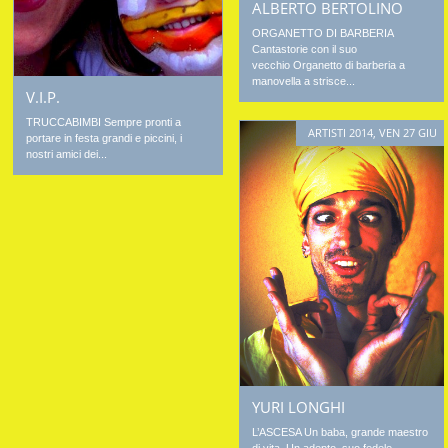
ALBERTO BERTOLINO
ORGANETTO DI BARBERIA
Cantastorie con il suo
vecchio Organetto di barberia a
manovella a strisce...
V.I.P.
TRUCCABIMBI Sempre pronti a
ARTISTI 2014
,
VEN 27 GIU
portare in festa grandi e piccini, i
nostri amici dei...
YURI LONGHI
L’ASCESA Un baba, grande maestro