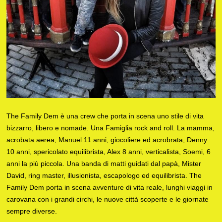
The Family Dem è una crew che porta in scena uno stile di vita
bizzarro, libero e nomade. Una Famiglia rock and roll. La mamma,
acrobata aerea, Manuel 11 anni, giocoliere ed acrobrata, Denny
10 anni, spericolato equilibrista, Alex 8 anni, verticalista, Soemi, 6
anni la più piccola. Una banda di matti guidati dal papà, Mister
David, ring master, illusionista, escapologo ed equilibrista. The
Family Dem porta in scena avventure di vita reale, lunghi viaggi in
carovana con i grandi circhi, le nuove città scoperte e le giornate
sempre diverse.