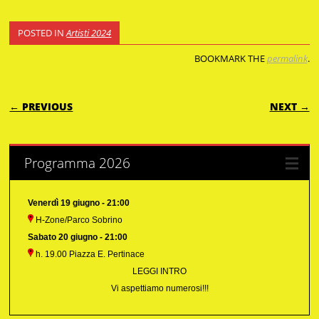
POSTED IN
Artisti 2024
BOOKMARK THE
permalink
.
POST NAVIGATION
← PREVIOUS
NEXT →
Programma 2026
Venerdì 19 giugno - 21:00
H-Zone/Parco Sobrino
Sabato 20 giugno - 21:00
h. 19.00 Piazza E. Pertinace
LEGGI INTRO
Vi aspettiamo numerosi!!!