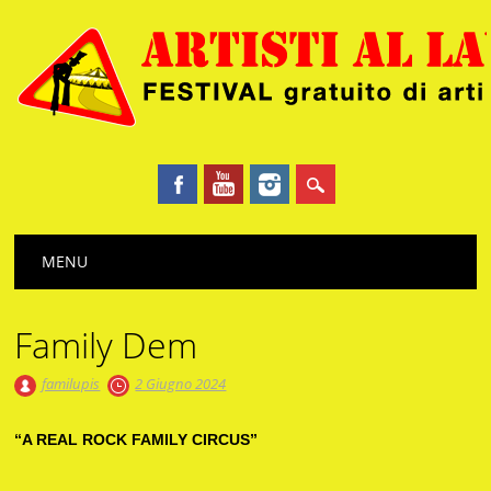
Main menu
Skip
MENU
to
content
Family Dem
familupis
2 Giugno 2024
“A REAL ROCK FAMILY CIRCUS”