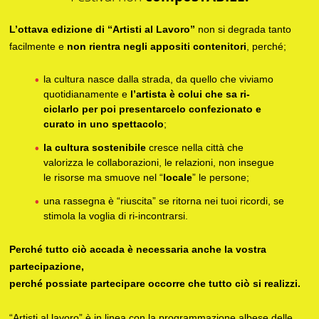
L’ottava edizione di “Artisti al Lavoro”
non si degrada tanto
facilmente e
non rientra negli appositi contenitori
, perché;
la cultura nasce dalla strada, da quello che viviamo
quotidianamente e
l’artista è colui che sa ri-
ciclarlo per poi presentarcelo confezionato e
curato in uno spettacolo
;
la cultura sostenibile
cresce nella città che
valorizza le collaborazioni, le relazioni, non insegue
le risorse ma smuove nel “
locale
” le persone;
una rassegna è “riuscita” se ritorna nei tuoi ricordi, se
stimola la voglia di ri-incontrarsi.
Perché tutto ciò accada è necessaria anche la vostra
partecipazione,
perché possiate partecipare occorre che tutto ciò si realizzi.
“Artisti al lavoro” è in linea con la programmazione albese delle