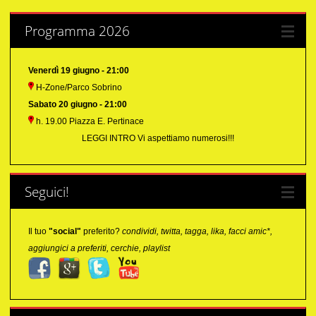
Programma 2026
Venerdì 19 giugno - 21:00
H-Zone/Parco Sobrino
Sabato 20 giugno - 21:00
h. 19.00 Piazza E. Pertinace
LEGGI INTRO
Vi aspettiamo numerosi!!!
Seguici!
Il tuo
"social"
preferito?
condividi, twitta, tagga, lika, facci amic*,
aggiungici a preferiti, cerchie, playlist